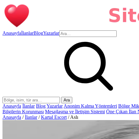
Anasayfa
İlanlar
Blog
Yazarlar
Ara
Anasayfa
İlanlar
Blog
Yazarlar
Anonim Kalma Yöntemleri
Bölge Mik
Bilgilerin Korunması
Mesajlaşma ve İletişim Sistemi
Öne Çıkan İlan 
Anasayfa
/
İlanlar
/
Kartal Escort
/
Aslı