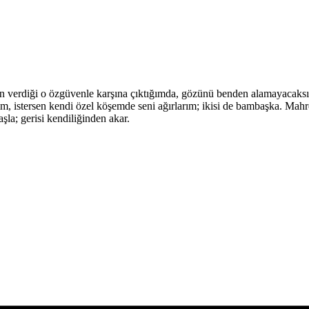
rın verdiği o özgüvenle karşına çıktığımda, gözünü benden alamayacak
rim, istersen kendi özel köşemde seni ağırlarım; ikisi de bambaşka. Mahr
şla; gerisi kendiliğinden akar.