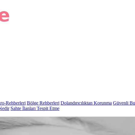
ro-Rehberleri
Bölge Rehberleri
Dolandırıcılıktan Korunma
Güvenli Bu
Nedir
Sahte İlanları Tespit Etme