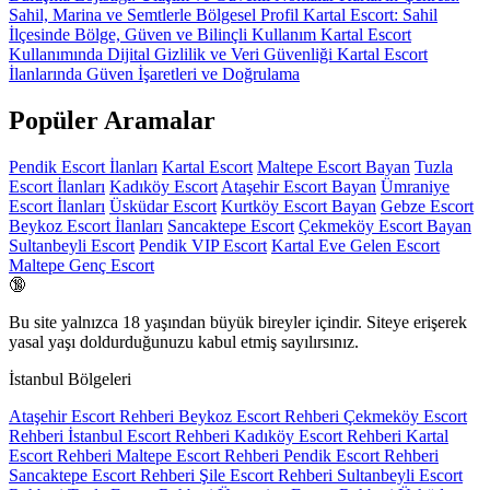
Sahil, Marina ve Semtlerle Bölgesel Profil
Kartal Escort: Sahil
İlçesinde Bölge, Güven ve Bilinçli Kullanım
Kartal Escort
Kullanımında Dijital Gizlilik ve Veri Güvenliği
Kartal Escort
İlanlarında Güven İşaretleri ve Doğrulama
Popüler Aramalar
Pendik Escort İlanları
Kartal Escort
Maltepe Escort Bayan
Tuzla
Escort İlanları
Kadıköy Escort
Ataşehir Escort Bayan
Ümraniye
Escort İlanları
Üsküdar Escort
Kurtköy Escort Bayan
Gebze Escort
Beykoz Escort İlanları
Sancaktepe Escort
Çekmeköy Escort Bayan
Sultanbeyli Escort
Pendik VIP Escort
Kartal Eve Gelen Escort
Maltepe Genç Escort
🔞
Bu site yalnızca
18 yaşından büyük
bireyler içindir. Siteye erişerek
yasal yaşı doldurduğunuzu kabul etmiş sayılırsınız.
İstanbul Bölgeleri
Ataşehir Escort Rehberi
Beykoz Escort Rehberi
Çekmeköy Escort
Rehberi
İstanbul Escort Rehberi
Kadıköy Escort Rehberi
Kartal
Escort Rehberi
Maltepe Escort Rehberi
Pendik Escort Rehberi
Sancaktepe Escort Rehberi
Şile Escort Rehberi
Sultanbeyli Escort