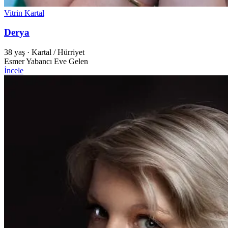
Vitrin
Kartal
Derya
38 yaş
·
Kartal / Hürriyet
Esmer
Yabancı
Eve Gelen
İncele