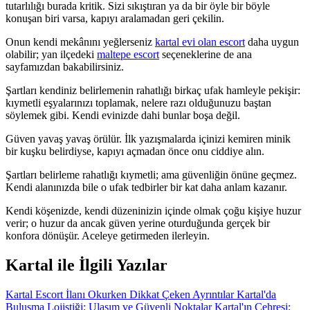
tutarlılığı burada kritik. Sizi sıkıştıran ya da bir öyle bir böyle
konuşan biri varsa, kapıyı aralamadan geri çekilin.
Onun kendi mekânını yeğlerseniz
kartal evi olan escort
daha uygun
olabilir; yan ilçedeki
maltepe escort
seçeneklerine de ana
sayfamızdan bakabilirsiniz.
Şartları kendiniz belirlemenin rahatlığı birkaç ufak hamleyle pekişir:
kıymetli eşyalarınızı toplamak, nelere razı olduğunuzu baştan
söylemek gibi. Kendi evinizde dahi bunlar boşa değil.
Güven yavaş yavaş örülür. İlk yazışmalarda içinizi kemiren minik
bir kuşku belirdiyse, kapıyı açmadan önce onu ciddiye alın.
Şartları belirleme rahatlığı kıymetli; ama güvenliğin önüne geçmez.
Kendi alanınızda bile o ufak tedbirler bir kat daha anlam kazanır.
Kendi köşenizde, kendi düzeninizin içinde olmak çoğu kişiye huzur
verir; o huzur da ancak güven yerine oturduğunda gerçek bir
konfora dönüşür. Aceleye getirmeden ilerleyin.
Kartal ile İlgili Yazılar
Kartal Escort İlanı Okurken Dikkat Çeken Ayrıntılar
Kartal'da
Buluşma Lojistiği: Ulaşım ve Güvenli Noktalar
Kartal'ın Çehresi: