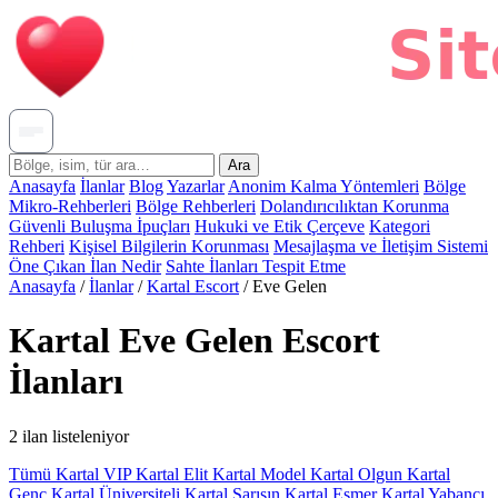
Ara
Anasayfa
İlanlar
Blog
Yazarlar
Anonim Kalma Yöntemleri
Bölge
Mikro-Rehberleri
Bölge Rehberleri
Dolandırıcılıktan Korunma
Güvenli Buluşma İpuçları
Hukuki ve Etik Çerçeve
Kategori
Rehberi
Kişisel Bilgilerin Korunması
Mesajlaşma ve İletişim Sistemi
Öne Çıkan İlan Nedir
Sahte İlanları Tespit Etme
Anasayfa
/
İlanlar
/
Kartal Escort
/
Eve Gelen
Kartal Eve Gelen Escort
İlanları
2 ilan listeleniyor
Tümü
Kartal VIP
Kartal Elit
Kartal Model
Kartal Olgun
Kartal
Genç
Kartal Üniversiteli
Kartal Sarışın
Kartal Esmer
Kartal Yabancı