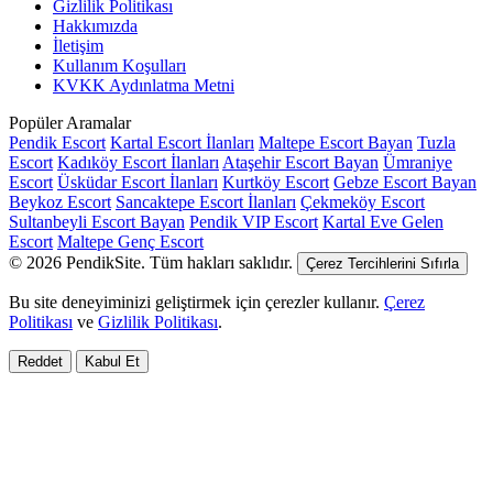
Gizlilik Politikası
Hakkımızda
İletişim
Kullanım Koşulları
KVKK Aydınlatma Metni
Popüler Aramalar
Pendik Escort
Kartal Escort İlanları
Maltepe Escort Bayan
Tuzla
Escort
Kadıköy Escort İlanları
Ataşehir Escort Bayan
Ümraniye
Escort
Üsküdar Escort İlanları
Kurtköy Escort
Gebze Escort Bayan
Beykoz Escort
Sancaktepe Escort İlanları
Çekmeköy Escort
Sultanbeyli Escort Bayan
Pendik VIP Escort
Kartal Eve Gelen
Escort
Maltepe Genç Escort
© 2026 PendikSite. Tüm hakları saklıdır.
Çerez Tercihlerini Sıfırla
Bu site deneyiminizi geliştirmek için çerezler kullanır.
Çerez
Politikası
ve
Gizlilik Politikası
.
Reddet
Kabul Et